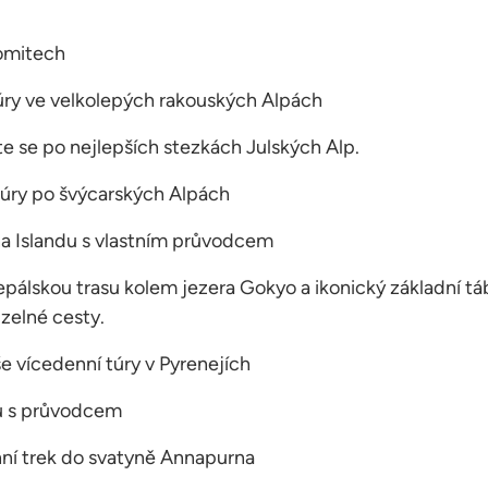
lomitech
túry ve velkolepých rakouských Alpách
e se po nejlepších stezkách Julských Alp.
túry po švýcarských Alpách
 na Islandu s vlastním průvodcem
epálskou trasu kolem jezera Gokyo a ikonický základní 
zelné cesty.
e vícedenní túry v Pyrenejích
u s průvodcem
nní trek do svatyně Annapurna