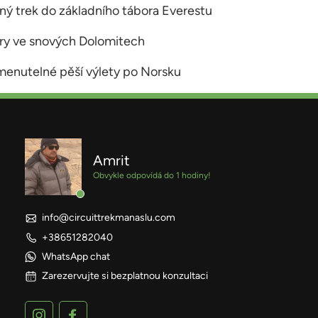
ý trek do základního tábora Everestu
úry ve snových Dolomitech
enutelné pěší výlety po Norsku
Amrit
Obvykle odpovídá do 1 hodiny!
info@circuittrekmanaslu.com
+38651282040
WhatsApp chat
Zarezervujte si bezplatnou konzultaci